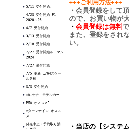
+++ご利用方法+++
5/11 受付開始.
・会員登録をして
4/23 受付開始 F1
ので、お買い物が
2020～26
・
会員登録は無料
4/7 受付開始
また、登録をされ
3/13 受付開始
い。
2/18 受付開始
7/27 受付開始ル・マン
2024
7/27 受付開始
7/5 更新 1/64スケー
ル各種
3/3 受付開始
◎A.セナ モデルカー
PMA オススメ1
◎ターンナイン オスス
メ
発売中止・予約取り消
・当店の【システ