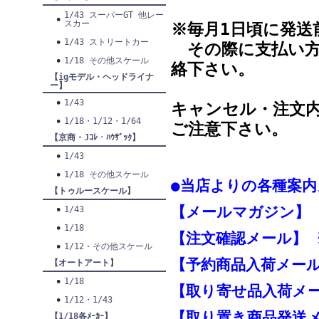
1/43 スーパーGT 他レー
スカー
※毎月1日頃に発送
1/43 ストリートカー
その際に支払い方
1/18 その他スケール
絡下さい。
【igモデル・ヘッドライナ
ー】
1/43
キャンセル・注文
1/18・1/12・1/64
ご注意下さい。
【京商・Jｺﾚ・ﾊｳｻﾞｯｸ】
1/43
1/18 その他スケール
●当店よりの各種案内
【トゥルースケール】
【メールマガジン】
1/43
1/18
【注文確認メール】 
1/12・その他スケール
【予約商品入荷メール
【オートアート】
1/18
【取り寄せ品入荷メー
1/12・1/43
【取り置き商品発送
【1/18各ﾒｰｶｰ】