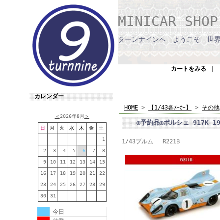
MINICAR SHO
ターンナインへ ようこそ 世
カートをみる
｜
カレンダー
HOME
>
【1/43各ﾒｰｶｰ】
>
その他
＜
2026年8月
＞
◎予約品◎ポルシェ 917K 197
日
月
火
水
木
金
土
1
1/43ブルム R221B
2
3
4
5
6
7
8
9
10
11
12
13
14
15
16
17
18
19
20
21
22
23
24
25
26
27
28
29
30
31
今日