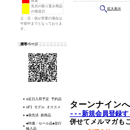
休業
先月の取り置き商品
拡大表示
の発送日
土・日・祝が営業の場合は
午前中までとなっておりま
す。
携帯ページ
◎近日入荷予定 予約品
ターンナイン
◎F1 モデル オススメ
---新規会員登録す
◆発売済 新商品
併せてメルマガも
◆特価・セール品◆並行
輸入品