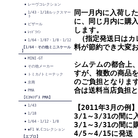
レーヴコレクション
同一月内に入荷した
1/43・1/18ルックスマー
ト
に、同じ月内に購入
ビザール
します。
ﾚｯﾄﾞﾗｲﾝ
（指定発送日はカ
1/64・1/87・1/8・1/12
料が節約でき大変
【1/64・その他ミニスケール
】
MINI-GT
シムテムの都合上
その他メーカー
すが、複数の商品
トミカ/トミーテック
のご負担となります
京商
合は送料当店負担
PMA
【ﾐﾆﾁｬﾝﾌﾟｽ PMA】
1/43
【2011年3月の例
1/18
3/1～3/31の間
1/64・1/12・1/8
3/1～3/31の
◆F1 W.Cコレクション
4/5～4/15に発送
【エブロ】