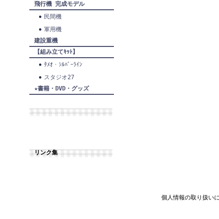
飛行機 完成モデル
民間機
軍用機
建設重機
【組み立てｷｯﾄ】
ﾀﾒｵ・ｼﾙﾊﾞｰﾗｲﾝ
スタジオ27
★書籍・DVD・グッズ
リンク集
個人情報の取り扱い