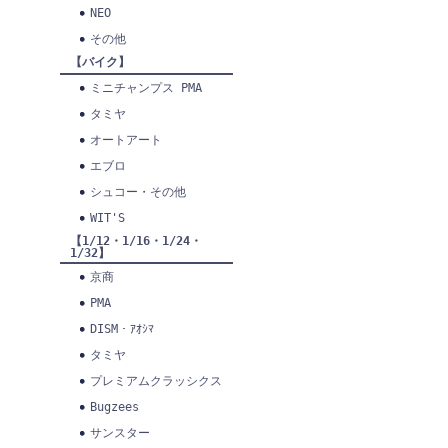
NEO
その他
【バイク】
ミニチャンプス PMA
タミヤ
オートアート
エブロ
シュコー・その他
WIT'S
【1/12・1/16・1/24・
1/32】
京商
PMA
DISM・ｱｵｼﾏ
タミヤ
プレミアムクラッシクス
Bugzees
サンスター