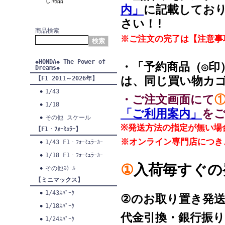
し商品
内」
に記載してお
さい！!
商品検索
※ご注文の完了は【注意事
◆HONDA◆ The Power of
・「予約商品（◎印
Dreams◆
は、同じ買い物カ
【F1 2011～2026年】
1/43
・ご注文画面にて
1/18
「ご利用案内」
を
その他 スケール
※発送方法の指定が無い場
【F1・ﾌｫｰﾐｭﾗｰ】
※オンライン専門店につき
1/43 F1・ﾌｫｰﾐｭﾗｰｶｰ
1/18 F1・ﾌｫｰﾐｭﾗｰｶｰ
①
入荷毎す
その他ｽｹｰﾙ
【ミニマックス】
1/43ｽﾊﾟｰｸ
②のお取り置き発
1/18ｽﾊﾟｰｸ
代金引換・銀行振
1/24ｽﾊﾟｰｸ