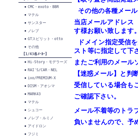
CMC・exoto・BBR
その他の各種メール
マテル
当店メールアドレス
サンスター
す様お願い致します
ノレブ
GTスピリット・otto
ドメイン指定受信を
その他
スト等に指定して下
【1/43各ﾒｰｶｰ】
またご利用のメール
Hi-Story・モデラーズ
RAI'S/CAR・NEL
【迷惑メール】と判
ixo/PREMIUM-X
受信している場合も
DISM・アオシマ
MARK43
ご確認下さい。
マテル
メール不着等のトラ
シュコー
ノレブ・ルミノ
負いませんので、予
アイドロン
フジミ