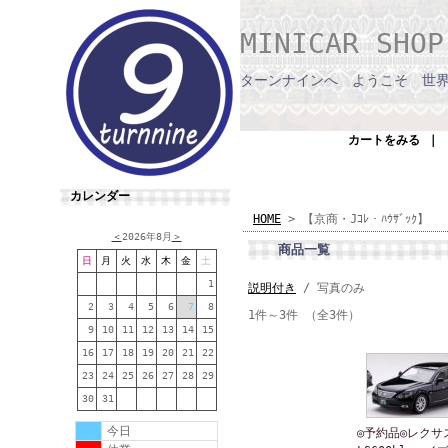
MINICAR SHO
ターンナインへ ようこそ 世
カートをみる
｜
カレンダー
HOME
> 【京商・Jｺﾚ・ﾊｳｻﾞｯｸ】
＜
2026年8月
＞
商品一覧
日
月
火
水
木
金
土
1
説明付き
/ 写真のみ
2
3
4
5
6
7
8
1件～3件 （全3件）
9
10
11
12
13
14
15
16
17
18
19
20
21
22
23
24
25
26
27
28
29
30
31
今日
◎予約品◎レクサ