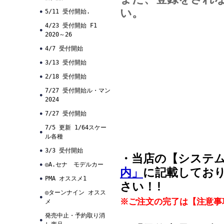
い。
5/11 受付開始.
4/23 受付開始 F1
2020～26
4/7 受付開始
3/13 受付開始
2/18 受付開始
7/27 受付開始ル・マン
2024
7/27 受付開始
7/5 更新 1/64スケー
ル各種
3/3 受付開始
・当店の【システ
◎A.セナ モデルカー
内」
に記載してお
PMA オススメ1
さい！!
◎ターンナイン オスス
※ご注文の完了は【注意事
メ
発売中止・予約取り消