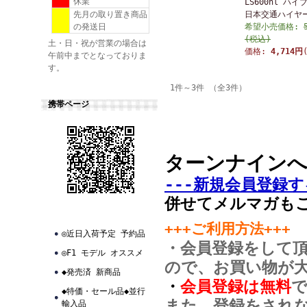
休業
LS600hl ハ
先月の取り置き商品
日本交通ハイヤ
の発送日
希望小売価格:
(税込)
土・日・祝が営業の場合は
価格:
4,714円
午前中までとなっておりま
す。
1件～3件 （全3件）
携帯ページ
ターンナイン
---新規会員登録す
併せてメルマガも
+++ご利用方法+++
◎近日入荷予定 予約品
・会員登録をして
◎F1 モデル オススメ
ので、お買い物が
◆発売済 新商品
・
会員登録は無料
◆特価・セール品◆並行
また、登録をされ
輸入品