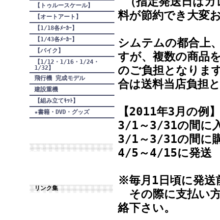
（指定発送日はカ
【トゥルースケール】
料が節約でき大変
【オートアート】
【1/18各ﾒｰｶｰ】
【1/43各ﾒｰｶｰ】
シムテムの都合上
【バイク】
すが、複数の商品
【1/12・1/16・1/24・
のご負担となります
1/32】
飛行機 完成モデル
合は送料当店負担
建設重機
【組み立てｷｯﾄ】
【2011年3月の例
★書籍・DVD・グッズ
3/1～3/31の間
3/1～3/31の
4/5～4/15に発送
※毎月1日頃に発送
リンク集
その際に支払い方
絡下さい。