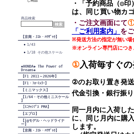
し商品
・「予約商品（◎印
は、同じ買い物カ
商品検索
・ご注文画面にて
「ご利用案内」
を
【京商・Jｺﾚ・ﾊｳｻﾞｯｸ】
※発送方法の指定が無い場
1/43
※オンライン専門店につき
1/18 その他スケール
①
入荷毎す
◆HONDA◆ The Power of
Dreams◆
【F1 2011～2026年】
②のお取り置き発
【F1・ﾌｫｰﾐｭﾗｰ】
【ミニマックス】
代金引換・銀行振
【1/64・その他ミニスケール
】
【ﾐﾆﾁｬﾝﾌﾟｽ PMA】
同一月内に入荷した
【エブロ】
に、同じ月内に購入
【igモデル・ヘッドライナ
ー】
します。
【京商・Jｺﾚ・ﾊｳｻﾞｯｸ】