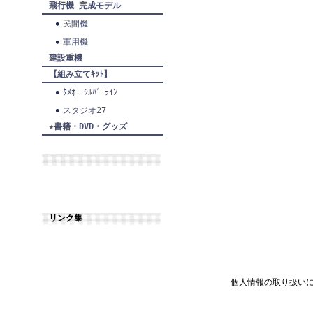
飛行機 完成モデル
民間機
軍用機
建設重機
【組み立てｷｯﾄ】
ﾀﾒｵ・ｼﾙﾊﾞｰﾗｲﾝ
スタジオ27
★書籍・DVD・グッズ
リンク集
個人情報の取り扱い