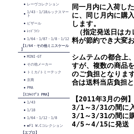
レーヴコレクション
同一月内に入荷した
1/43・1/18ルックスマー
に、同じ月内に購入
ト
します。
ビザール
（指定発送日はカ
ﾚｯﾄﾞﾗｲﾝ
料が節約でき大変
1/64・1/87・1/8・1/12
【1/64・その他ミニスケール
】
シムテムの都合上
MINI-GT
すが、複数の商品
その他メーカー
トミカ/トミーテック
のご負担となります
京商
合は送料当店負担
PMA
【ﾐﾆﾁｬﾝﾌﾟｽ PMA】
【2011年3月の例
1/43
3/1～3/31の間
1/18
3/1～3/31の
1/64・1/12・1/8
4/5～4/15に発送
◆F1 W.Cコレクション
【エブロ】