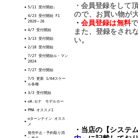
・会員登録をして
5/11 受付開始.
ので、お買い物が
4/23 受付開始 F1
・
会員登録は無料
2020～26
また、登録をされ
4/7 受付開始
い。
3/13 受付開始
2/18 受付開始
7/27 受付開始ル・マン
2024
7/27 受付開始
7/5 更新 1/64スケー
ル各種
3/3 受付開始
◎A.セナ モデルカー
PMA オススメ1
◎ターンナイン オスス
メ
・当店の【システ
発売中止・予約取り消