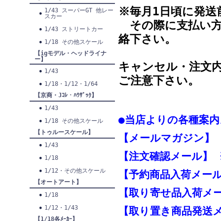
※毎月1日頃に発送
1/43 スーパーGT 他レー
スカー
その際に支払い方
1/43 ストリートカー
絡下さい。
1/18 その他スケール
【igモデル・ヘッドライナ
ー】
キャンセル・注文
1/43
ご注意下さい。
1/18・1/12・1/64
【京商・Jｺﾚ・ﾊｳｻﾞｯｸ】
1/43
●当店よりの各種案内
1/18 その他スケール
【トゥルースケール】
【メールマガジン】
1/43
【注文確認メール】 
1/18
1/12・その他スケール
【予約商品入荷メール
【オートアート】
【取り寄せ品入荷メー
1/18
1/12・1/43
【取り置き商品発送
【1/18各ﾒｰｶｰ】