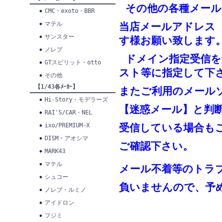
その他の各種メール
CMC・exoto・BBR
マテル
当店メールアドレス
サンスター
す様お願い致します
ノレブ
ドメイン指定受信を
GTスピリット・otto
スト等に指定して下
その他
【1/43各ﾒｰｶｰ】
またご利用のメール
Hi-Story・モデラーズ
【迷惑メール】と判
RAI'S/CAR・NEL
ixo/PREMIUM-X
受信している場合も
DISM・アオシマ
ご確認下さい。
MARK43
マテル
メール不着等のトラ
シュコー
負いませんので、予
ノレブ・ルミノ
アイドロン
フジミ