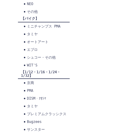
NEO
その他
【バイク】
ミニチャンプス PMA
タミヤ
オートアート
エブロ
シュコー・その他
WIT'S
【1/12・1/16・1/24・
1/32】
京商
PMA
DISM・ｱｵｼﾏ
タミヤ
プレミアムクラッシクス
Bugzees
サンスター