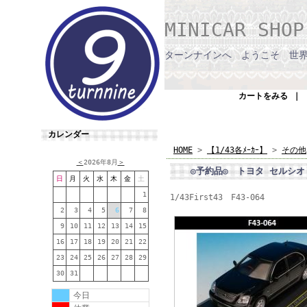
MINICAR SHO
ターンナインへ ようこそ 世
カートをみる
｜
カレンダー
HOME
>
【1/43各ﾒｰｶｰ】
>
その他
＜
2026年8月
＞
◎予約品◎ トヨタ セルシオ 
日
月
火
水
木
金
土
1
1/43First43 F43-064
2
3
4
5
6
7
8
9
10
11
12
13
14
15
16
17
18
19
20
21
22
23
24
25
26
27
28
29
30
31
今日