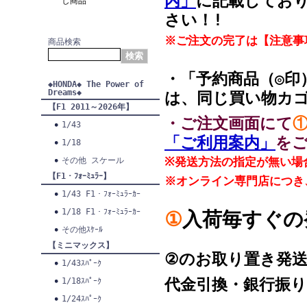
内」
に記載してお
し商品
さい！!
※ご注文の完了は【注意事
商品検索
・「予約商品（◎印
◆HONDA◆ The Power of
Dreams◆
は、同じ買い物カ
【F1 2011～2026年】
・ご注文画面にて
1/43
「ご利用案内」
を
1/18
※発送方法の指定が無い場
その他 スケール
【F1・ﾌｫｰﾐｭﾗｰ】
※オンライン専門店につき
1/43 F1・ﾌｫｰﾐｭﾗｰｶｰ
1/18 F1・ﾌｫｰﾐｭﾗｰｶｰ
①
入荷毎す
その他ｽｹｰﾙ
【ミニマックス】
②のお取り置き発
1/43ｽﾊﾟｰｸ
代金引換・銀行振
1/18ｽﾊﾟｰｸ
1/24ｽﾊﾟｰｸ