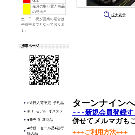
休業
先月の取り置き商品
の発送日
拡大表示
土・日・祝が営業の場合は
午前中までとなっておりま
す。
携帯ページ
ターンナイン
◎近日入荷予定 予約品
---新規会員登録す
◎F1 モデル オススメ
併せてメルマガも
◆発売済 新商品
◆特価・セール品◆並行
+++ご利用方法+++
輸入品