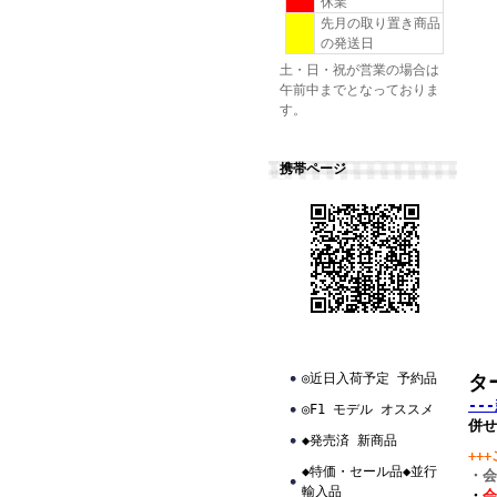
休業
先月の取り置き商品
の発送日
土・日・祝が営業の場合は
午前中までとなっておりま
す。
携帯ページ
◎近日入荷予定 予約品
タ
--
◎F1 モデル オススメ
併せ
◆発売済 新商品
++
◆特価・セール品◆並行
・
輸入品
・
会