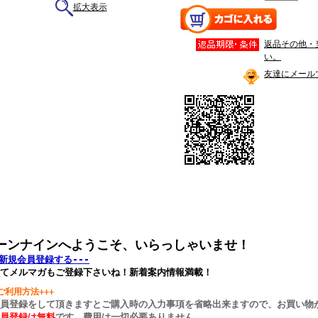
拡大表示
返品その他・
い。
友達にメール
ーンナインへようこそ、いらっしゃいませ！
-新規会員登録する---
てメルマガもご登録下さいね！新着案内情報満載！
+ご利用方法+++
会員登録をして頂きますとご購入時の入力事項を省略出来ますので、お買い物
員登録は無料
です、費用は一切必要ありません。