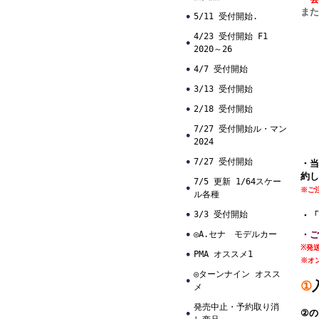
また
5/11 受付開始.
4/23 受付開始 F1
2020～26
4/7 受付開始
3/13 受付開始
2/18 受付開始
7/27 受付開始ル・マン
2024
7/27 受付開始
・当
約し
7/5 更新 1/64スケー
※ご
ル各種
3/3 受付開始
・「
◎A.セナ モデルカー
・ご
※発
PMA オススメ1
※オ
◎ターンナイン オスス
①
メ
発売中止・予約取り消
②の