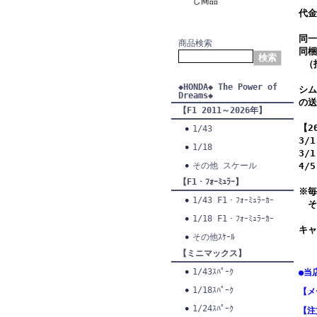
し商品
代金
同一
商品検索
同梱
（
◆HONDA◆ The Power of
シム
Dreams◆
の送
【F1 2011～2026年】
【2
1/43
3/
1/18
3/
その他 スケール
4/
【F1・ﾌｫｰﾐｭﾗｰ】
※毎
1/43 F1・ﾌｫｰﾐｭﾗｰｶｰ
そ
1/18 F1・ﾌｫｰﾐｭﾗｰｶｰ
キャ
その他ｽｹｰﾙ
【ミニマックス】
1/43ｽﾊﾟｰｸ
●当
1/18ｽﾊﾟｰｸ
【メ
1/24ｽﾊﾟｰｸ
【注