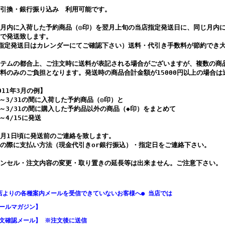
引換・銀行振り込み 利用可能です。
月内に入荷した予約商品（◎印）を翌月上旬の当店指定発送日に、同じ月内
で発送致します。
指定発送日はカレンダーにてご確認下さい）送料・代引き手数料が節約でき
テムの都合上、ご注文時に送料が表記される場合がございますが、複数の商
料のみのご負担となります。発送時の商品合計金額が15000円以上の場合
011年3月の例】
1～3/31の間に入荷した予約商品（◎印）と
1～3/31の間に購入した予約品以外の商品（◆印）をまとめて
5～4/15に発送
月1日頃に発送前のご連絡を致します。
の際に支払い方法（現金代引きor銀行振込）・指定日をご連絡下さい。
ンセル・注文内容の変更・取り置きの延長等は出来ません。ご注意下さい。
店よりの各種案内メールを受信できていないお客様へ● 当店では
ールマガジン】
文確認メール】 ※注文後に送信