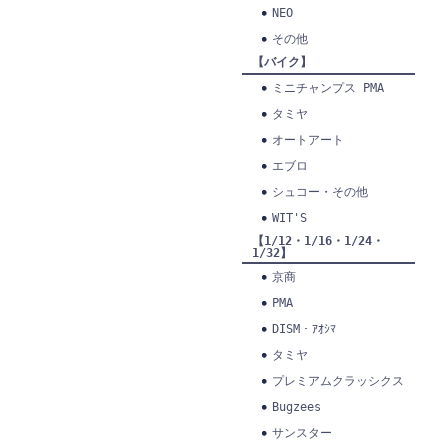
NEO
その他
【バイク】
ミニチャンプス PMA
タミヤ
オートアート
エブロ
シュコー・その他
WIT'S
【1/12・1/16・1/24・
1/32】
京商
PMA
DISM・ｱｵｼﾏ
タミヤ
プレミアムクラッシクス
Bugzees
サンスター