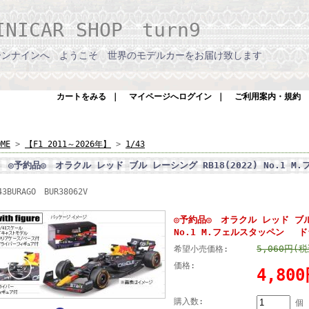
INICAR SHOP turn9
ーンナインへ ようこそ 世界のモデルカーをお届け致します
カートをみる
｜
マイページへログイン
｜
ご利用案内・規約
OME
>
【F1 2011～2026年】
>
1/43
◎予約品◎ オラクル レッド ブル レーシング RB18(2022) No.1
43BURAGO BUR38062V
◎予約品◎ オラクル レッド ブル 
No.1 M.フェルスタッペン 
5,060円(税
希望小売価格:
価格:
4,80
購入数:
個