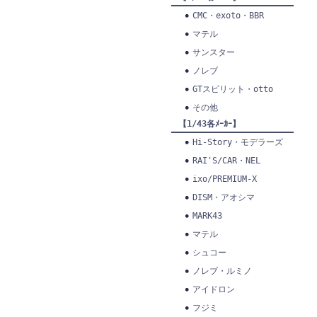
CMC・exoto・BBR
マテル
サンスター
ノレブ
GTスピリット・otto
その他
【1/43各ﾒｰｶｰ】
Hi-Story・モデラーズ
RAI'S/CAR・NEL
ixo/PREMIUM-X
DISM・アオシマ
MARK43
マテル
シュコー
ノレブ・ルミノ
アイドロン
フジミ