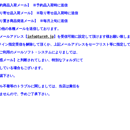
約商品入荷メール】 ※予約品入荷時に送信
り寄せ品入荷メール】 ※
取り寄せ品
入荷時に送信
り置き商品発送メール】 ※毎月上旬に送信
他の各種メールを送信しております。
メールアドレス【
info@turn9.jp
】を受信可能に設定して頂けます様お願い致し
イン指定受信を解除して頂くか、上記メールアドレスをセーフリスト等に指定し
ご利用のメールソフト・システムによりましては、
惑メール】と判断されてしまい、特別なフォルダにて
している場合もございます。
認下さい。
ル不着等のトラブルに関しましては、当店は責任を
ませんので、予めご了承下さい。