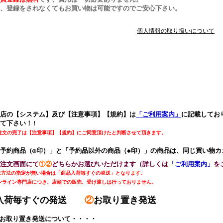
、登録をされなくてもお買い物は可能ですのでご安心下さい。
個人情報の取り扱いについて
店の【システム】及び【注意事項】【規約】は
「ご利用案内」
に記載してお
て下さい！!
注文の完了は【注意事項】【規約】にご同意頂けたと判断させて頂きます。
予約商品（◎印）」と「予約品以外の商品（◆印）」の商品は、同じ買い物
注文画面にて
①②
どちらかお選びいただけます（詳しくは
「ご利用案内」
を
送方法の指定が無い場合は「商品入荷毎すぐの発送」となります。
ンライン専門店につき、店頭での販売、受け渡しは行っておりません。
入荷毎すぐの発送
②
お取り置き発送
お取り置き発送について・・・・