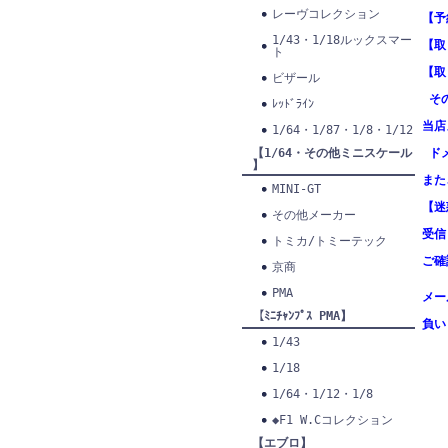
レーヴコレクション
【予
1/43・1/18ルックスマー
【取
ト
【取
ビザール
その
ﾚｯﾄﾞﾗｲﾝ
当店
1/64・1/87・1/8・1/12
【1/64・その他ミニスケール
ドメ
】
また
MINI-GT
【迷
その他メーカー
受信
トミカ/トミーテック
ご確
京商
PMA
メー
【ﾐﾆﾁｬﾝﾌﾟｽ PMA】
負い
1/43
1/18
1/64・1/12・1/8
◆F1 W.Cコレクション
【エブロ】